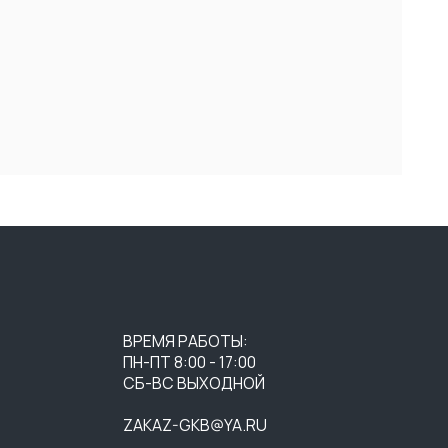
ВРЕМЯ РАБОТЫ:
ПН-ПТ 8:00 - 17:00
СБ-ВС ВЫХОДНОЙ
ZAKAZ-GKB@YA.RU
+7 (3452) 28-51-29
СОГЛАСИЕ НА ОБРАБОТКУ
ПЕРСОНАЛЬНЫХ ДАННЫХ
ПУБЛИЧНАЯ ОФЕРТА
ПОЛИТИКА КОНФИДЕНЦИАЛЬНОСТИ