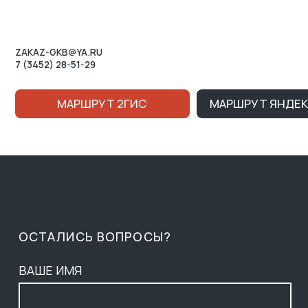
ОСТАЛИСЬ ВОПРОСЫ?
ВАШЕ ИМЯ
НОМЕР ТЕЛЕФОНА ДЛЯ СВЯЗИ
+7
Нажимая на кнопку, вы соглашаетесь c условиями
Политики конфиденциальности
и
Публичной оферты
Ознакомлен (-на) с Политикой в отношении обработки
персональных данных и даю
Согласие на их обработку