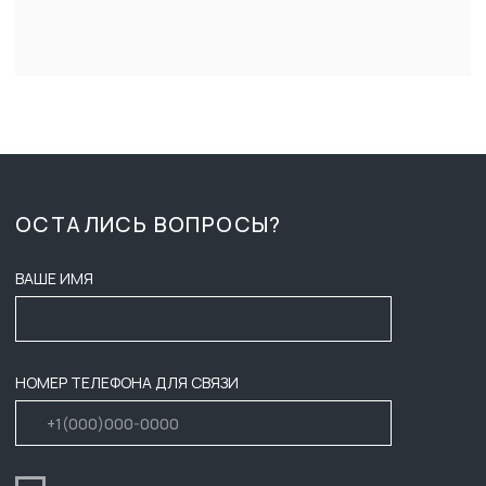
Нажимая на кнопку, вы соглашаетесь c условиями
Политики конфиденциальности
и
Публичной оферты
Ознакомлен (-на) с Политикой в отношении обработки
персональных данных и даю
Согласие на их обработку
ОТПРАВИТЬ
КАТАЛОГ
ВРЕМЯ РАБОТЫ:
ПН-ПТ 8:00 - 17:00
О КОМПАНИИ
СБ-ВС ВЫХОДНОЙ
ДОСТАВКА И ОПЛАТА
ZAKAZ-GKB@YA.RU
ТЕНДЕРЫ
+7 (3452) 28-51-29
ВАКАНСИИ
СОГЛАСИЕ НА ОБРАБОТКУ
ПЕРСОНАЛЬНЫХ ДАННЫХ
КОНТАКТЫ
ПУБЛИЧНАЯ ОФЕРТА
ПОЛИТИКА КОНФИДЕНЦИАЛЬНОСТИ