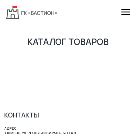
КАТАЛОГ ТОВАРОВ
КОНТАКТЫ
АДРЕС:
ТЮМЕНЬ, УЛ. РЕСПУБЛИКИ 250 Б, 5 ЭТАЖ
ВРЕМЯ РАБОТЫ:
ПН-ПТ 8:00 - 17:00
СБ-ВС ВЫХОДНОЙ
ZAKAZ-GKB@YA.RU
7 (3452) 28-51-29
МАРШРУТ 2ГИС
МАРШРУТ ЯНДЕКС.КАРТЫ