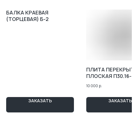
БАЛКА КРАЕВАЯ
(ТОРЦЕВАЯ) Б-2
КОНТАКТЫ
АДРЕС:
ТЮМЕНЬ, УЛ. РЕСПУБЛИКИ 250 Б, 5 ЭТАЖ
ВРЕМЯ РАБОТЫ:
ПН-ПТ 8:00 - 17:00
СБ-ВС ВЫХОДНОЙ
ZAKAZ-GKB@YA.RU
ПЛИТА ПЕРЕКРЫТИ
7 (3452) 28-51-29
ПЛОСКАЯ П30.16-8
МАРШРУТ 2ГИС
МАРШРУТ ЯНДЕКС.КАРТЫ
10 000
р.
ЗАКАЗАТЬ
ЗАКАЗАТЬ
Map Loading...