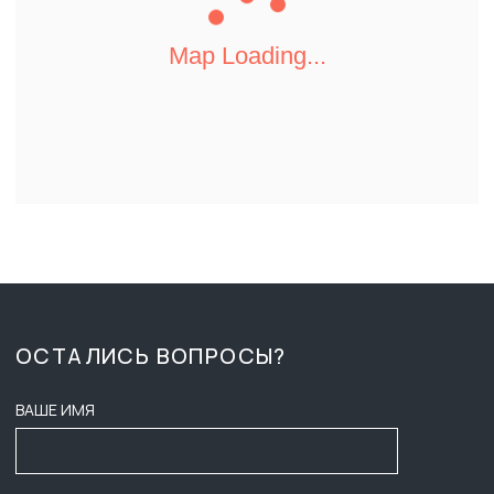
КАТАЛОГ
ВРЕМЯ РАБОТЫ:
ПН-ПТ 8:00 - 17:00
О КОМПАНИИ
СБ-ВС ВЫХОДНОЙ
ДОСТАВКА И ОПЛАТА
ZAKAZ-GKB@YA.RU
ТЕНДЕРЫ
+7 (3452) 28-51-29
ВАКАНСИИ
СОГЛАСИЕ НА ОБРАБОТКУ
ПЕРСОНАЛЬНЫХ ДАННЫХ
КОНТАКТЫ
ПУБЛИЧНАЯ ОФЕРТА
ПОЛИТИКА КОНФИДЕНЦИАЛЬНОСТИ
ООО ГК «БАСТИОН»
ИНФОРМАЦИЯ НА САЙТЕ НЕ ЯВЛЯЕТСЯ ПУБЛИЧНОЙ ОФЕРТОЙ,
НАЛИЧИЕ, ОПИСАНИЕ И ЦЕНЫ УТОЧНЯТЬ У МЕНЕДЖЕРОВ.
2025
ИНН: 7203601088
РАЗРАБОТЧИКИ САЙТА