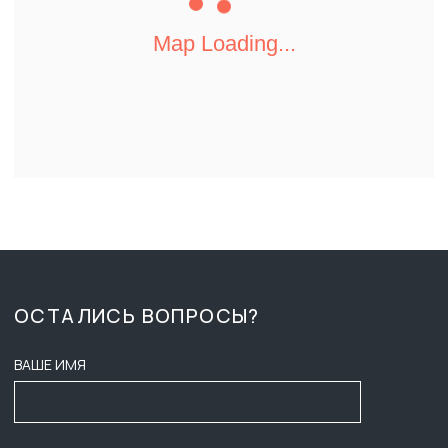
КАТАЛОГ
ВРЕМЯ РАБОТЫ:
ПН-ПТ 8:00 - 17:00
О КОМПАНИИ
СБ-ВС ВЫХОДНОЙ
ДОСТАВКА И ОПЛАТА
ZAKAZ-GKB@YA.RU
ТЕНДЕРЫ
+7 (3452) 28-51-29
ВАКАНСИИ
СОГЛАСИЕ НА ОБРАБОТКУ
ПЕРСОНАЛЬНЫХ ДАННЫХ
КОНТАКТЫ
ПУБЛИЧНАЯ ОФЕРТА
ПОЛИТИКА КОНФИДЕНЦИАЛЬНОСТИ
ООО ГК «БАСТИОН»
ИНФОРМАЦИЯ НА САЙТЕ НЕ ЯВЛЯЕТСЯ ПУБЛИЧНОЙ ОФЕРТОЙ,
НАЛИЧИЕ, ОПИСАНИЕ И ЦЕНЫ УТОЧНЯТЬ У МЕНЕДЖЕРОВ.
2025
ИНН: 7203601088
РАЗРАБОТЧИКИ САЙТА