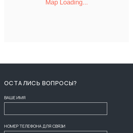
ПН-ПТ 8:00 - 17:00
О КОМПАНИИ
СБ-ВС ВЫХОДНОЙ
ДОСТАВКА И ОПЛАТА
ZAKAZ-GKB@YA.RU
ТЕНДЕРЫ
+7 (3452) 28-51-29
ВАКАНСИИ
СОГЛАСИЕ НА ОБРАБОТКУ
ПЕРСОНАЛЬНЫХ ДАННЫХ
КОНТАКТЫ
ПУБЛИЧНАЯ ОФЕРТА
ПОЛИТИКА КОНФИДЕНЦИАЛЬНОСТИ
ООО ГК «БАСТИОН»
ИНФОРМАЦИЯ НА САЙТЕ НЕ ЯВЛЯЕТСЯ ПУБЛИЧНОЙ ОФЕРТОЙ,
НАЛИЧИЕ, ОПИСАНИЕ И ЦЕНЫ УТОЧНЯТЬ У МЕНЕДЖЕРОВ.
2025
ИНН: 7203601088
РАЗРАБОТЧИКИ САЙТА