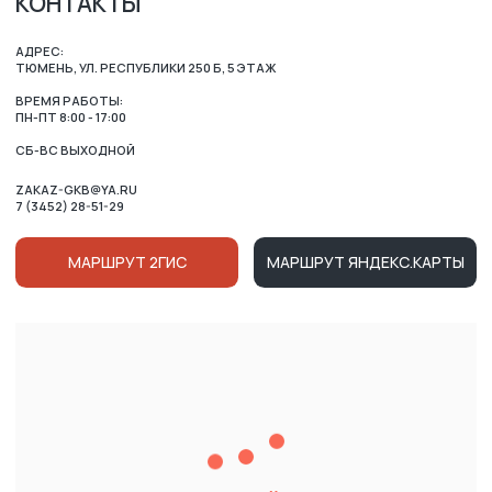
ОСТАЛИСЬ ВОПРОСЫ?
ВАШЕ ИМЯ
НОМЕР ТЕЛЕФОНА ДЛЯ СВЯЗИ
+7
Нажимая на кнопку, вы соглашаетесь c условиями
Политики конфиденциальности
и
Публичной оферты
Ознакомлен (-на) с Политикой в отношении обработки
персональных данных и даю
Согласие на их обработку
ОТПРАВИТЬ
КАТАЛОГ
ВРЕМЯ РАБОТЫ: