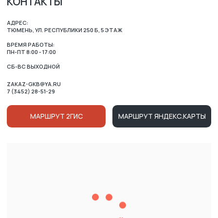
ОСТАЛИСЬ ВОПРОСЫ?
ВАШЕ ИМЯ
НОМЕР ТЕЛЕФОНА ДЛЯ СВЯЗИ
Нажимая на кнопку, вы соглашаетесь c условиями
Политики конфиденциальности
и
Публичной оферты
Ознакомлен (-на) с Политикой в отношении обработки
персональных данных и даю
Согласие на их обработку
ОТПРАВИТЬ
КАТАЛОГ
ВРЕМЯ РАБОТЫ: