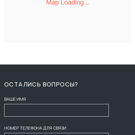
ПН-ПТ 8:00 - 17:00
О КОМПАНИИ
СБ-ВС ВЫХОДНОЙ
ДОСТАВКА И ОПЛАТА
ZAKAZ-GKB@YA.RU
ТЕНДЕРЫ
+7 (3452) 28-51-29
ВАКАНСИИ
СОГЛАСИЕ НА ОБРАБОТКУ
ПЕРСОНАЛЬНЫХ ДАННЫХ
КОНТАКТЫ
ПУБЛИЧНАЯ ОФЕРТА
ПОЛИТИКА КОНФИДЕНЦИАЛЬНОСТИ
ООО ГК «БАСТИОН»
ИНФОРМАЦИЯ НА САЙТЕ НЕ ЯВЛЯЕТСЯ ПУБЛИЧНОЙ ОФЕРТОЙ,
НАЛИЧИЕ, ОПИСАНИЕ И ЦЕНЫ УТОЧНЯТЬ У МЕНЕДЖЕРОВ.
2025
ИНН: 7203601088
РАЗРАБОТЧИКИ САЙТА