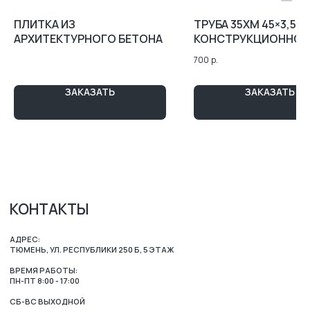
ТЮМЕНЬ, УЛ. РЕСПУБЛИКИ 250 Б, 5 ЭТАЖ
ВРЕМЯ РАБОТЫ:
ПЛИТКА ИЗ
ТРУБА 35ХМ 45×3,5 М
ПН-ПТ 8:00 - 17:00
АРХИТЕКТУРНОГО БЕТОНА
КОНСТРУКЦИОННОЙ
СБ-ВС ВЫХОДНОЙ
ЛЕГИРОВАННОЙ СТ
ZAKAZ-GKB@YA.RU
700
р.
7 (3452) 28-51-29
МАРШРУТ 2ГИС
МАРШРУТ ЯНДЕКС.КАРТЫ
ЗАКАЗАТЬ
ЗАКАЗАТЬ
Map Loading...