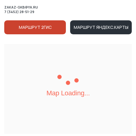
ОСТАЛИСЬ ВОПРОСЫ?
ВАШЕ ИМЯ
НОМЕР ТЕЛЕФОНА ДЛЯ СВЯЗИ
+7
Нажимая на кнопку, вы соглашаетесь c условиями
Политики конфиденциальности
и
Публичной оферты
Ознакомлен (-на) с Политикой в отношении обработки
персональных данных и даю
Согласие на их обработку
ОТПРАВИТЬ
КАТАЛОГ
ВРЕМЯ РАБОТЫ:
ПН-ПТ 8:00 - 17:00
О КОМПАНИИ
СБ-ВС ВЫХОДНОЙ
ДОСТАВКА И ОПЛАТА
ZAKAZ-GKB@YA.RU
ТЕНДЕРЫ
+7 (3452) 28-51-29
ВАКАНСИИ
СОГЛАСИЕ НА ОБРАБОТКУ
ПЕРСОНАЛЬНЫХ ДАННЫХ