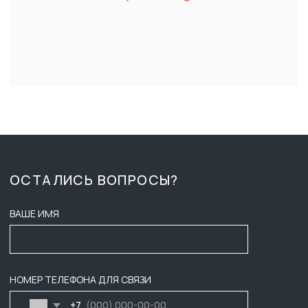
О КОМПАНИИ
СБ-ВС ВЫХОДНОЙ
ДОСТАВКА И ОПЛАТА
ZAKAZ-GKB@YA.RU
ТЕНДЕРЫ
+7 (3452) 28-51-29
ВАКАНСИИ
СОГЛАСИЕ НА ОБРАБОТКУ
ПЕРСОНАЛЬНЫХ ДАННЫХ
КОНТАКТЫ
ПУБЛИЧНАЯ ОФЕРТА
ПОЛИТИКА КОНФИДЕНЦИАЛЬНОСТИ
ООО ГК «БАСТИОН»
ИНФОРМАЦИЯ НА САЙТЕ НЕ ЯВЛЯЕТСЯ ПУБЛИЧНОЙ ОФЕРТОЙ,
НАЛИЧИЕ, ОПИСАНИЕ И ЦЕНЫ УТОЧНЯТЬ У МЕНЕДЖЕРОВ.
2025
ИНН: 7203601088
РАЗРАБОТЧИКИ САЙТА