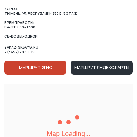
ОСТАЛИСЬ ВОПРОСЫ?
ВАШЕ ИМЯ
НОМЕР ТЕЛЕФОНА ДЛЯ СВЯЗИ
+7
Нажимая на кнопку, вы соглашаетесь c условиями
Политики конфиденциальности
и
Публичной оферты
Ознакомлен (-на) с Политикой в отношении обработки
персональных данных и даю
Согласие на их обработку
ОТПРАВИТЬ
КАТАЛОГ
ВРЕМЯ РАБОТЫ:
ПН-ПТ 8:00 - 17:00