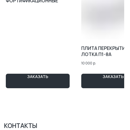
ФОРТИФИКАЦИОННЫЕ
КОНТАКТЫ
АДРЕС:
ТЮМЕНЬ, УЛ. РЕСПУБЛИКИ 250 Б, 5 ЭТАЖ
ВРЕМЯ РАБОТЫ:
ПН-ПТ 8:00 - 17:00
СБ-ВС ВЫХОДНОЙ
ПЛИТА ПЕРЕКРЫТИЯ
ZAKAZ-GKB@YA.RU
ЛОТКА П1-8А
7 (3452) 28-51-29
10 000
р.
МАРШРУТ 2ГИС
МАРШРУТ ЯНДЕКС.КАРТЫ
ЗАКАЗАТЬ
ЗАКАЗАТЬ
Map Loading...