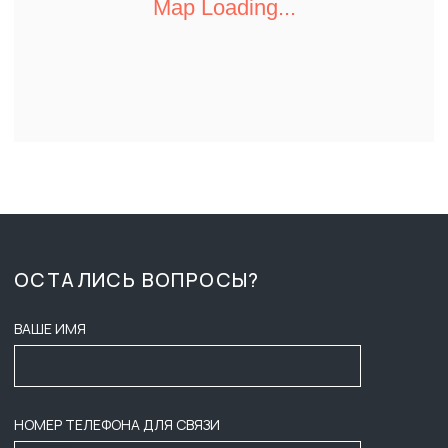
ПН-ПТ 8:00 - 17:00
О КОМПАНИИ
СБ-ВС ВЫХОДНОЙ
ДОСТАВКА И ОПЛАТА
ZAKAZ-GKB@YA.RU
ТЕНДЕРЫ
+7 (3452) 28-51-29
ВАКАНСИИ
СОГЛАСИЕ НА ОБРАБОТКУ
ПЕРСОНАЛЬНЫХ ДАННЫХ
КОНТАКТЫ
ПУБЛИЧНАЯ ОФЕРТА
ПОЛИТИКА КОНФИДЕНЦИАЛЬНОСТИ
ООО ГК «БАСТИОН»
ИНФОРМАЦИЯ НА САЙТЕ НЕ ЯВЛЯЕТСЯ ПУБЛИЧНОЙ ОФЕРТОЙ,
НАЛИЧИЕ, ОПИСАНИЕ И ЦЕНЫ УТОЧНЯТЬ У МЕНЕДЖЕРОВ.
2025
ИНН: 7203601088
РАЗРАБОТЧИКИ САЙТА