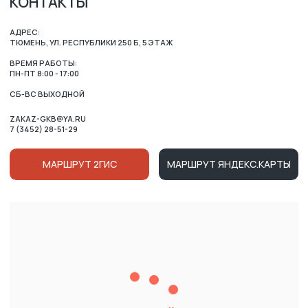
ОСТАЛИСЬ ВОПРОСЫ?
ВАШЕ ИМЯ
НОМЕР ТЕЛЕФОНА ДЛЯ СВЯЗИ
+7
Нажимая на кнопку, вы соглашаетесь c условиями
Политики конфиденциальности
и
Публичной оферты
Ознакомлен (-на) с Политикой в отношении обработки
персональных данных и даю
Согласие на их обработку
ОТПРАВИТЬ
КАТАЛОГ
ВРЕМЯ РАБОТЫ: