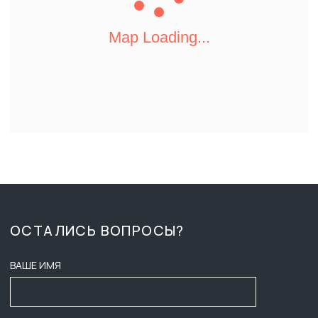
КАТАЛОГ
ВРЕМЯ РАБОТЫ:
ПН-ПТ 8:00 - 17:00
О КОМПАНИИ
СБ-ВС ВЫХОДНОЙ
ДОСТАВКА И ОПЛАТА
ZAKAZ-GKB@YA.RU
ТЕНДЕРЫ
+7 (3452) 28-51-29
ВАКАНСИИ
СОГЛАСИЕ НА ОБРАБОТКУ
ПЕРСОНАЛЬНЫХ ДАННЫХ
КОНТАКТЫ
ПУБЛИЧНАЯ ОФЕРТА
ПОЛИТИКА КОНФИДЕНЦИАЛЬНОСТИ
ООО ГК «БАСТИОН»
ИНФОРМАЦИЯ НА САЙТЕ НЕ ЯВЛЯЕТСЯ ПУБЛИЧНОЙ ОФЕРТОЙ,
НАЛИЧИЕ, ОПИСАНИЕ И ЦЕНЫ УТОЧНЯТЬ У МЕНЕДЖЕРОВ.
2025
ИНН: 7203601088
РАЗРАБОТЧИКИ САЙТА