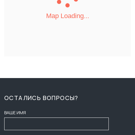
КАТАЛОГ
ВРЕМЯ РАБОТЫ:
ПН-ПТ 8:00 - 17:00
О КОМПАНИИ
СБ-ВС ВЫХОДНОЙ
ДОСТАВКА И ОПЛАТА
ZAKAZ-GKB@YA.RU
ТЕНДЕРЫ
+7 (3452) 28-51-29
ВАКАНСИИ
СОГЛАСИЕ НА ОБРАБОТКУ
ПЕРСОНАЛЬНЫХ ДАННЫХ
КОНТАКТЫ
ПУБЛИЧНАЯ ОФЕРТА
ПОЛИТИКА КОНФИДЕНЦИАЛЬНОСТИ
ООО ГК «БАСТИОН»
ИНФОРМАЦИЯ НА САЙТЕ НЕ ЯВЛЯЕТСЯ ПУБЛИЧНОЙ ОФЕРТОЙ,
НАЛИЧИЕ, ОПИСАНИЕ И ЦЕНЫ УТОЧНЯТЬ У МЕНЕДЖЕРОВ.
2025
ИНН: 7203601088
РАЗРАБОТЧИКИ САЙТА