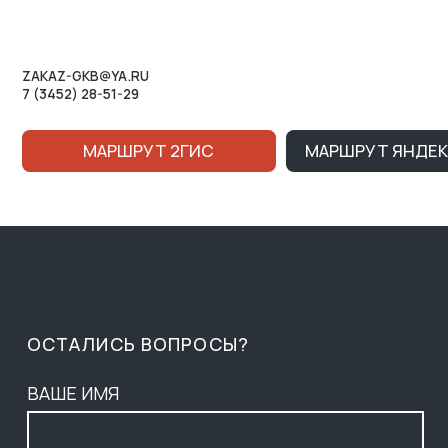
ОСТАЛИСЬ ВОПРОСЫ?
ВАШЕ ИМЯ
НОМЕР ТЕЛЕФОНА ДЛЯ СВЯЗИ
+7
Нажимая на кнопку, вы соглашаетесь c условиями
Политики конфиденциальности
и
Публичной оферты
Ознакомлен (-на) с Политикой в отношении обработки
персональных данных и даю
Согласие на их обработку