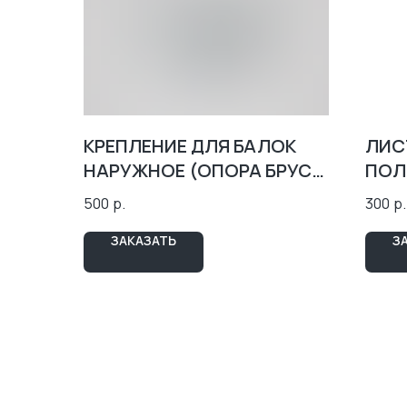
КРЕПЛЕНИЕ ДЛЯ БАЛОК
ЛИС
НАРУЖНОЕ (ОПОРА БРУСА
ПОЛ
РАСКРЫТАЯ, ОТКРЫТАЯ)
(ПП,
500
р.
300
р.
ЗАКАЗАТЬ
З
КОНТАКТЫ
АДРЕС:
ТЮМЕНЬ, УЛ. РЕСПУБЛИКИ 250 Б, 5 ЭТАЖ