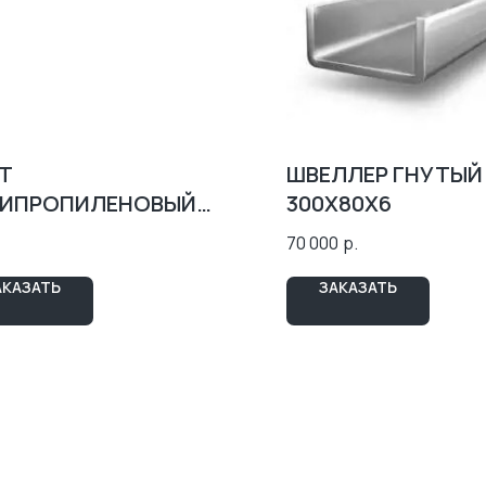
Т
ШВЕЛЛЕР ГНУТЫЙ
ИПРОПИЛЕНОВЫЙ
300X80Х6
 PP)
70 000
р.
АКАЗАТЬ
ЗАКАЗАТЬ