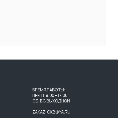
ВРЕМЯ РАБОТЫ:
ПН-ПТ 8:00 - 17:00
СБ-ВС ВЫХОДНОЙ
ZAKAZ-GKB@YA.RU
+7 (3452) 28-51-29
СОГЛАСИЕ НА ОБРАБОТКУ
ПЕРСОНАЛЬНЫХ ДАННЫХ
ПУБЛИЧНАЯ ОФЕРТА
ПОЛИТИКА КОНФИДЕНЦИАЛЬНОСТИ