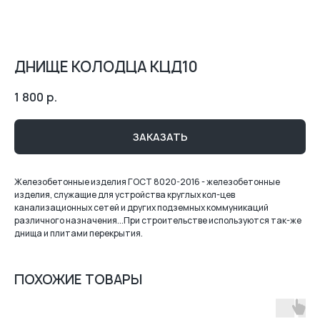
ДНИЩЕ КОЛОДЦА КЦД10
1 800
р.
ЗАКАЗАТЬ
Железобетонные изделия ГОСТ 8020-2016 - железобетонные
изделия, служащие для устройства круглых кол-цев
канализационных сетей и других подземных коммуникаций
различного назначения...При строительстве используются так-же
днища и плитами перекрытия.
ПОХОЖИЕ ТОВАРЫ