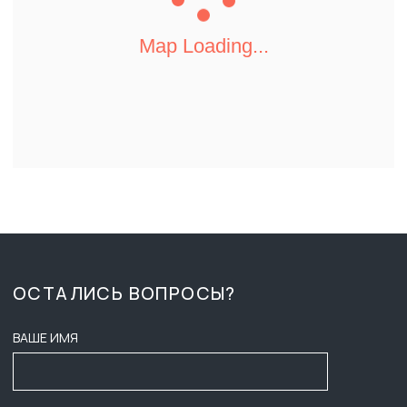
КАТАЛОГ
ВРЕМЯ РАБОТЫ:
ПН-ПТ 8:00 - 17:00
О КОМПАНИИ
СБ-ВС ВЫХОДНОЙ
ДОСТАВКА И ОПЛАТА
ZAKAZ-GKB@YA.RU
ТЕНДЕРЫ
+7 (3452) 28-51-29
ВАКАНСИИ
СОГЛАСИЕ НА ОБРАБОТКУ
ПЕРСОНАЛЬНЫХ ДАННЫХ
КОНТАКТЫ
ПУБЛИЧНАЯ ОФЕРТА
ПОЛИТИКА КОНФИДЕНЦИАЛЬНОСТИ
ООО ГК «БАСТИОН»
ИНФОРМАЦИЯ НА САЙТЕ НЕ ЯВЛЯЕТСЯ ПУБЛИЧНОЙ ОФЕРТОЙ,
НАЛИЧИЕ, ОПИСАНИЕ И ЦЕНЫ УТОЧНЯТЬ У МЕНЕДЖЕРОВ.
2025
ИНН: 7203601088
РАЗРАБОТЧИКИ САЙТА